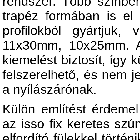
rendszer. Több színbe
trapéz formában is el 
profilokból gyártjuk,
11x30mm, 10x25mm. A
kiemelést biztosít, így 
felszerelhető, és nem j
a nyílászárónak.
Külön említést érdemel
az isso fix keretes szú
elfordító fülekkel történ