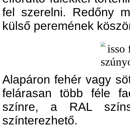
fel szerelni. Redőny 
külső peremének köszö
Alapáron fehér vagy sö
felárasan több féle fa
színre, a RAL szín
színterezhető.