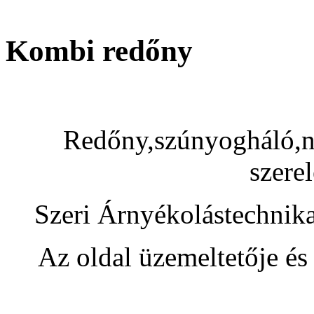
Kombi redőny
Redőny,szúnyogháló,na
szerel
Szeri Árnyékolástechnik
Az oldal üzemeltetője és