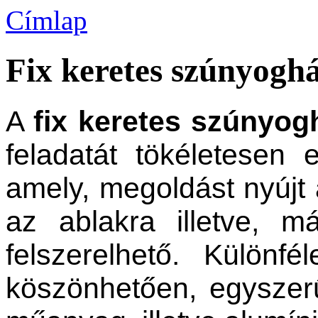
Címlap
Fix keretes szúnyogh
A
fix keretes szúnyog
feladatát tökéletesen 
amely, megoldást nyújt 
az ablakra illetve, 
felszerelhető. Különf
köszönhetően, egyszer