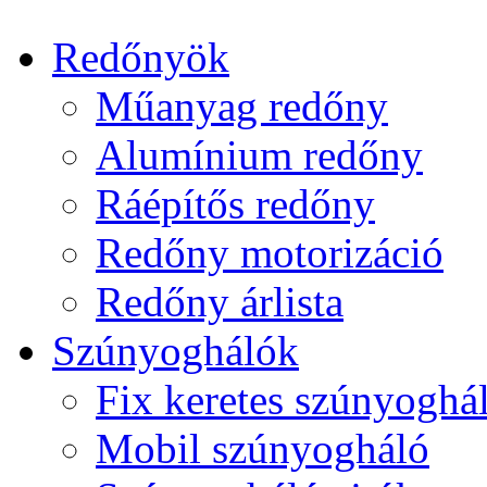
Redőnyök
Műanyag redőny
Alumínium redőny
Ráépítős redőny
Redőny motorizáció
Redőny árlista
Szúnyoghálók
Fix keretes szúnyoghá
Mobil szúnyogháló