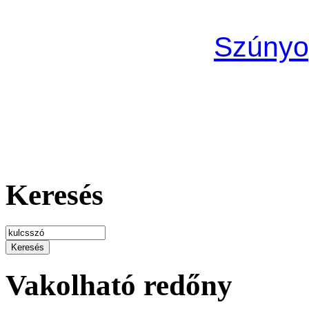
Szúnyog
Keresés
Vakolható redőny