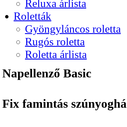
Reluxa árlista
Roletták
Gyöngyláncos roletta
Rugós roletta
Roletta árlista
Napellenző Basic
Fix famintás szúnyoghá