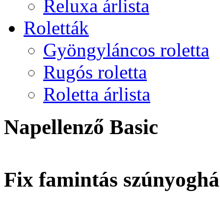
Reluxa árlista
Roletták
Gyöngyláncos roletta
Rugós roletta
Roletta árlista
Napellenző Basic
Fix famintás szúnyoghá