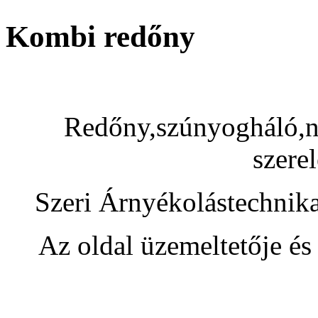
Kombi redőny
Redőny,szúnyogháló,na
szerel
Szeri Árnyékolástechnik
Az oldal üzemeltetője és