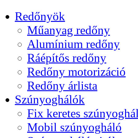
Redőnyök
Műanyag redőny
Alumínium redőny
Ráépítős redőny
Redőny motorizáció
Redőny árlista
Szúnyoghálók
Fix keretes szúnyoghá
Mobil szúnyogháló