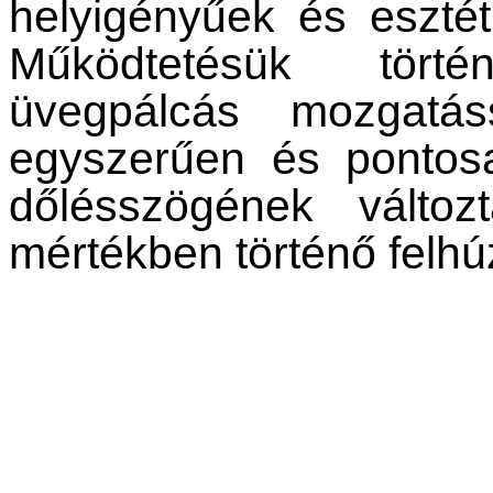
helyigényűek és esztét
Működtetésük törté
üvegpálcás mozgatáss
egyszerűen és pontosa
dőlésszögének változt
mértékben történő felhú