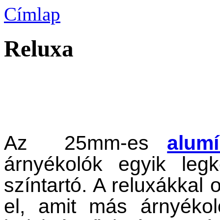
Címlap
Reluxa
Az 25mm-es
alum
árnyékolók egyik legk
színtartó. A reluxákkal
el, amit más árnyéko